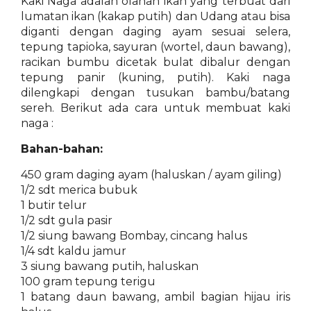
Kaki Naga adalah olahan ikan yang terbuat dari
lumatan ikan (kakap putih) dan Udang atau bisa
diganti dengan daging ayam sesuai selera,
tepung tapioka, sayuran (wortel, daun bawang),
racikan bumbu dicetak bulat dibalur dengan
tepung panir (kuning, putih). Kaki naga
dilengkapi dengan tusukan bambu/batang
sereh. Berikut ada cara untuk membuat kaki
naga :
Bahan-bahan:
450 gram daging ayam (haluskan / ayam giling)
1/2 sdt merica bubuk
1 butir telur
1/2 sdt gula pasir
1/2 siung bawang Bombay, cincang halus
1/4 sdt kaldu jamur
3 siung bawang putih, haluskan
100 gram tepung terigu
1 batang daun bawang, ambil bagian hijau iris